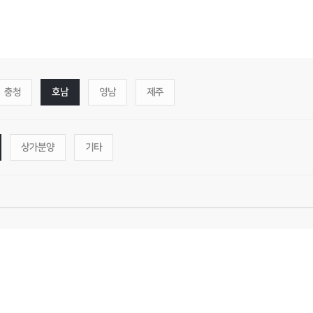
충청
호남
영남
제주
상가분양
기타