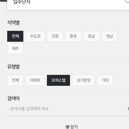
입주단지
지역별
전체
수도권
강원
충청
호남
영남
제주
유형별
전체
아파트
오피스텔
상가분양
기타
검색어
닫기