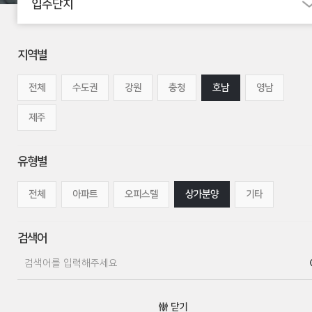
입주단지
지역별
전체
수도권
강원
충청
호남
영남
제주
유형별
전체
아파트
오피스텔
상가분양
기타
검색어
닫기