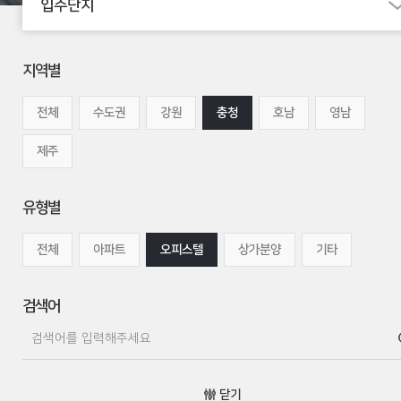
입주단지
지역별
전체
수도권
강원
충청
호남
영남
제주
유형별
전체
아파트
오피스텔
상가분양
기타
검색어
닫기