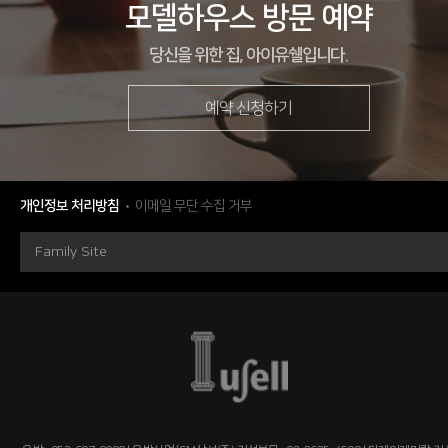
모델하우스 방문 예약
당신을 위한 집, 아이유쉘입니다.
예약 신청하기
현장
광주광역시 동구 선교지구 1BL
시행
에스엠하이플러스(주)
시공
우방산업(주), 에스엠하이플러스(주)
개인정보 처리방침
이메일 무단 수집 거부
세대수
총 490세대
Family Site
분양문의
1577-2771
자세히 보기