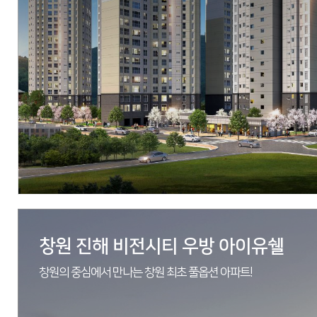
현장
경기도 안성시 공도읍 양기리 302-2번지 일원
시행
우방산업(주), 태길종합건설, 동아건설산업
시공
우방산업(주), 태길종합건설, 동아건설산업
세대수
948세대
분양문의
1533-3830
자세히 보기
창원 진해 비전시티 우방 아이유쉘
창원의 중심에서 만나는 창원 최초 풀옵션 아파트!