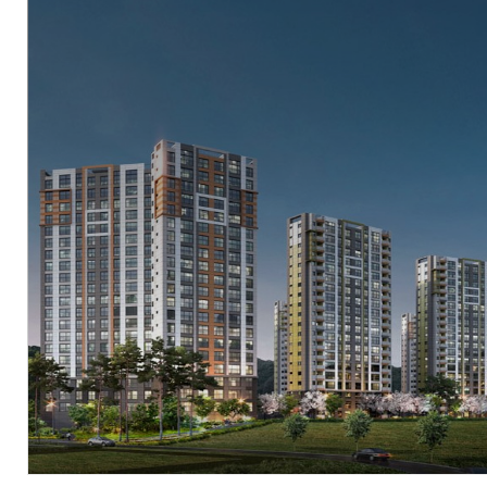
현장
경기도 이천시 장호원읍 진암리 68번지 일원
시행
㈜한국토지신탁 (위탁사: ㈜그래도)
시공
우방산업(주), 동아건설산업(주)
세대수
총 413세대
분양문의
031-642-6902
자세히 보기