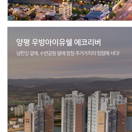
자세히 보기
양평 우방아이유쉘 에코리버
남한강 곁에, 수변공원 옆에 청정 주거가치의 정점에 서다!
현장
대구광역시 동구 신천동 70-1 일원
시행
동대구 신천3동 지역주택조합