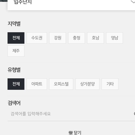
입주단지
지역별
전체
수도권
강원
충청
호남
영남
제주
유형별
전체
아파트
오피스텔
상가분양
기타
검색어
닫기