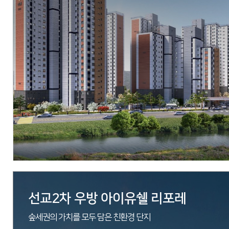
현장
경기도 양평군 강상면 병산리 24-1외 12필지
시행
아시아신탁
시공
우방산업 / 에스엠상선 건설부문
세대수
총 219세대 (77type 216세대, 108type 3세대)
분양문의
1855-2190
자세히 보기
선교2차 우방 아이유쉘 리포레
숲세권의 가치를 모두 담은 친환경 단지