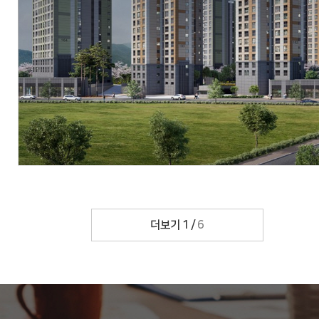
현장
대구광역시 달성군 화원읍 설화리 778-1번지 일원
시행
위탁:뉴동남산업개발, 신탁:아시아신탁
시공
에스엠상선(주), (주)우방
세대수
총 320세대
분양문의
053-643-3888
자세히 보기
더보기
1
/
6