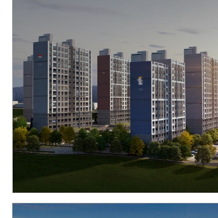
현장
대구광역시 수성구 파동 68-7 일원
시행
우리자산신탁[(주)수성레이크]
시공
(주)우방
세대수
394세대
분양문의
1566-2990
자세히 보기