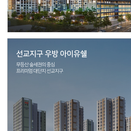
분양문의
1577-2771
자세히 보기
선교지구 우방 아이유쉘
무등산 숲세권의 중심
프리미엄 대단지 선교지구