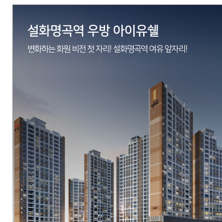
설화명곡역 우방 아이유쉘
변화하는 화원 비전 첫 자리! 설화명곡역 여유 앞자리!
현장
광주광역시 동구 선교지구 2BL
시행
에스엠하이플러스
시공
에스엠상선
세대수
총 906세대(59㎡, 84㎡A)