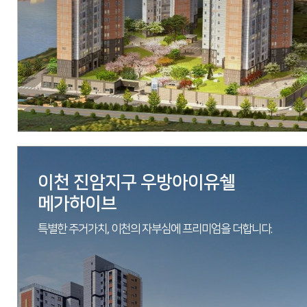
시공
(주)우방
세대수
아파트 322세대, 오피스텔 253실
분양문의
053-762-9922
자세히 보기
이천 진암지구 우방아이유쉘
메가하이브
특별한 주거가치, 이천의 자부심에 프리미엄을 더합니다.