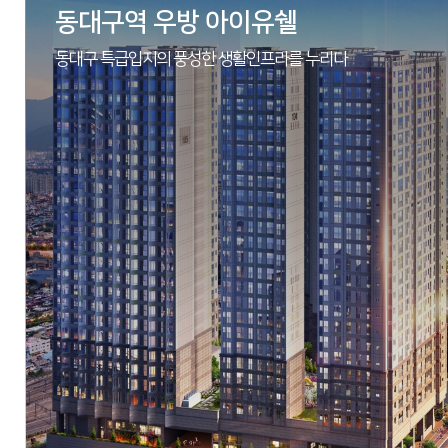
동대구역 우방 아이유쉘
동대구 특급입지의 풍성한 생활인프라를 누리다
현장
경상남도 창원시 진해구 남양동 20-2번지
시행
아시아신탁(주)
시공
동아건설산업(주), (주)우방
세대수
총 564세대
분양문의
055-264-5088