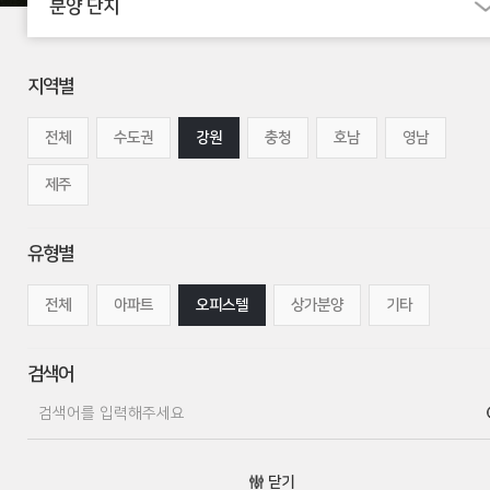
분양 단지
지역별
전체
수도권
강원
충청
호남
영남
제주
유형별
전체
아파트
오피스텔
상가분양
기타
검색어
닫기