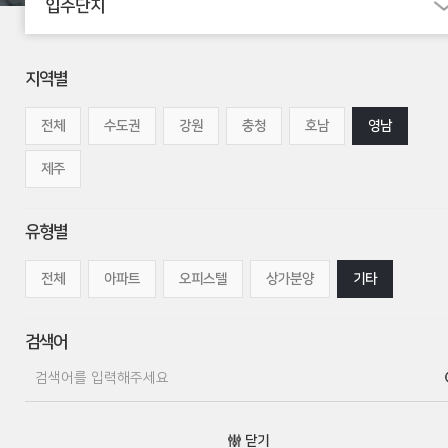
입주단지
지역별
전체
수도권
강원
충청
호남
영남
제주
유형별
전체
아파트
오피스텔
상가분양
기타
검색어
닫기