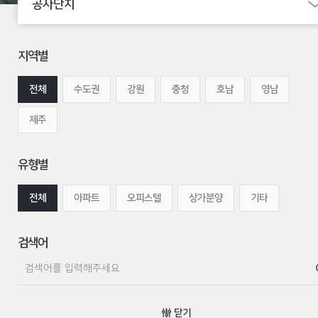
공사단지
지역별
전체
수도권
강원
충청
호남
영남
제주
유형별
전체
아파트
오피스텔
상가분양
기타
검색어
닫기