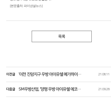
[본문출처: 파이낸셜뉴스]
목록
‘이천 진암지구 우방 아이유쉘 메가하이브’ 완판!
이전글
21.08.11
SM우방산업, ‘양평 우방 아이유쉘 에코리버’ 분양 돌입
다음글
21.09.28