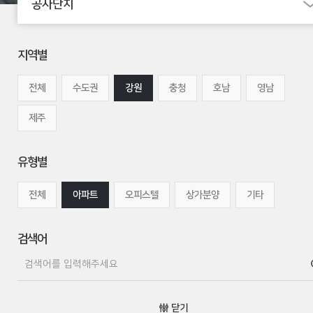
공사단지
지역별
전체
수도권
강원
충청
호남
영남
제주
유형별
전체
아파트
오피스텔
상가분양
기타
검색어
닫기