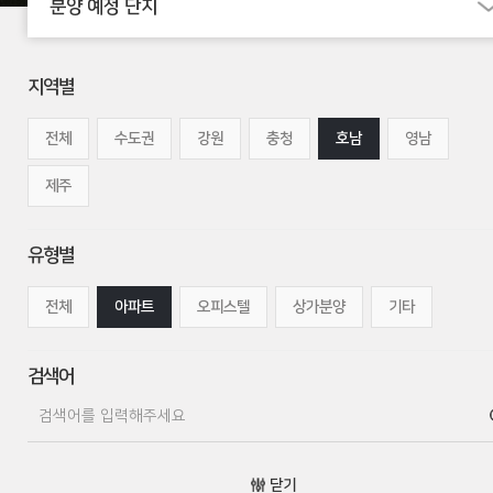
분양 예정 단지
지역별
전체
수도권
강원
충청
호남
영남
제주
유형별
전체
아파트
오피스텔
상가분양
기타
검색어
닫기